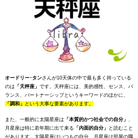
オードリー･タン
さんが10天体の中で最も多く持っている
のは
「天秤座」
です。天秤座には、美的感性、センス、バ
ランス、パートナーシップというキーワードのほかに、
「調和」
という大事な要素があります。
また、一般的に太陽星座は
「本質的かつ社会での自分」
、
月星座は特に若年期に出て来る
「内面的自分」
と読むこと
があります。太陽星座はいつもの自分、月星座は部屋の隅