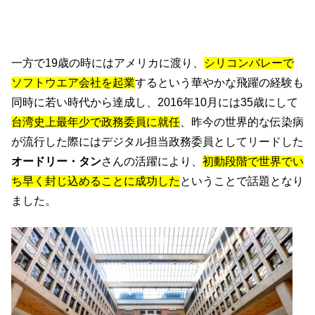
一方で19歳の時にはアメリカに渡り、
シリコンバレーで
ソフトウエア会社を起業
するという華やかな飛躍の経験も
同時に若い時代から達成し、2016年10月には35歳にして
台湾史上最年少で政務委員に就任
、昨今の世界的な伝染病
が流行した際にはデジタル担当政務委員としてリードした
オードリー・タン
さんの活躍により、
初動段階で世界でい
ち早く封じ込めることに成功した
ということで話題となり
ました。