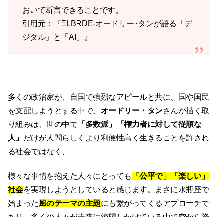
おいて断言できることです。
引用元：『ELBRDE-オードリー･タンが語る「デ
ジタル」と「AI」』
多くの政治家が、自国で強烈なアピールと共に、国や国民
を支配しようとする中で、
オードリー・タン
さんが描く取
り組みは、世の中で
「多数派」「権力者に対して従順な
人」
だけが人間らしくより利便性高く生きることを許され
る社会ではなく、
様々な事情を抱えた人々にとっても
「公平で」「楽しい」
社会
を実現しようとしていると感じます。まさに水瓶座で
始まった
風のテーマの主題
にも繋がってくるアプローチで
あり、多くの人々が未来に絶望しかけている中で空から降