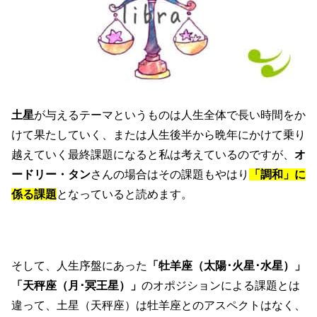
土星
が与えるテーマというものは人生全体で長い時間をか
けて果たしていく、または人生後半から晩年にかけて乗り
越えていく最終課題になると私は考えているのですが、
オ
ードリー・タン
さんの場合はその課題もやはり
「調和」に
係る課題
となっていると読めます。
そして、人生序盤にあった
「牡羊座（太陽･火星･水星）」
「天秤座（月･冥王星）」
のオポジションによる課題とは
違って、土星（天秤座）は牡羊座とのアスペクトはなく、