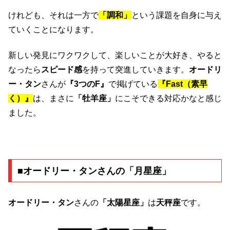
けれども、それは一方で
「調和」
という課題を自身に与え
ていくことになります。
新しい発見にワクワクして、楽しいことが大好き、やると
なったら
スピード感
を持って突進していきます。
オードリ
ー・タン
さんが
『3つのF』
で掲げている
『Fast（素早
く）』
は、まさに
「牡羊座」
にこそできる対応かなと感じ
ました。
■オードリー・タンさんの「月星座」
オードリー・タン
さんの
「太陽星座」
は
天秤座
です。