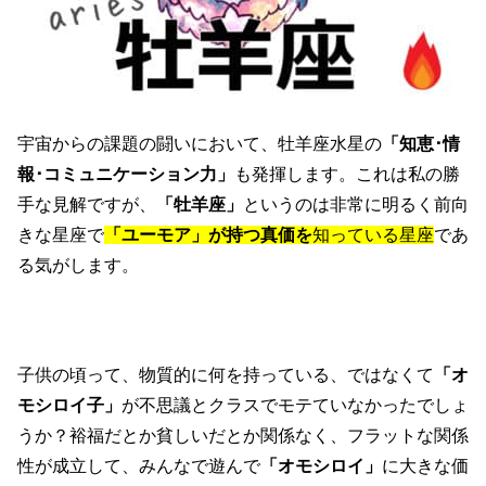
宇宙からの課題の闘いにおいて、牡羊座水星の
「知恵･情
報･コミュニケーション力」
も発揮します。これは私の勝
手な見解ですが、
「牡羊座」
というのは非常に明るく前向
きな星座で
「ユーモア」が持つ真価を
知っている星座
であ
る気がします。
子供の頃って、物質的に何を持っている、ではなくて
「オ
モシロイ子」
が不思議とクラスでモテていなかったでしょ
うか？裕福だとか貧しいだとか関係なく、フラットな関係
性が成立して、みんなで遊んで
「オモシロイ」
に大きな価