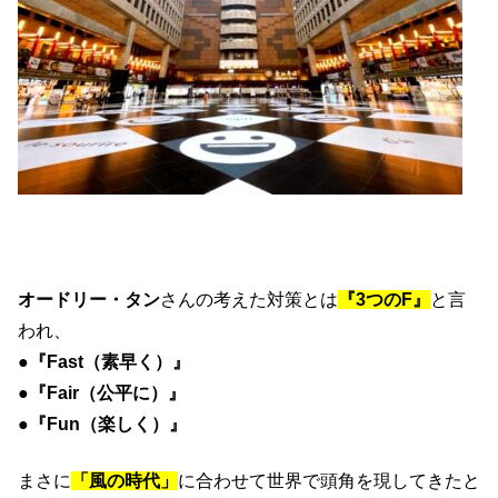
オードリー・タン
さんの考えた対策とは
『3つのF』
と言
われ、
●『Fast（素早く）』
●『Fair（公平に）』
●『Fun（楽しく）』
まさに
「風の時代」
に合わせて世界で頭角を現してきたと