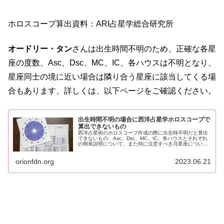
ホロスコープ算出資料：ARI占星学総合研究所
オードリー・タン
さんは出生時間不明のため、正確な各星
座の度数、Asc、Dsc、MC、IC、各ハウスは不明となり、
星座同士の境に近い場合は隣り合う星座に該当してくる場
合もあります、詳しくは、以下ページをご確認ください。
出生時間不明の場合に西洋占星学ホロスコープで
算出できないもの
西洋占星術のホロスコープ作成の際に出生時不明だと算出
できないもの、Asc、Dsc、MC、IC、各ハウスとそれぞれ
の簡単説明について、また特に注意すべき月星座について
の事柄、占星学を利用する目的について、私なりの見解を
まとめました。
orionfdn.org
2023.06.21