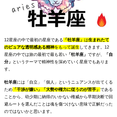
12星座の中で最初の星座である
「牡羊座」
は
生まれたて
のピュアな透明感ある精神
をもって誕生
してきます。12
星座の中では旅の最初で最も若い
「牡羊座」
ですが、
「自
分」
というテーマで精神性を深めていく星座でもありま
す。
牡羊座
には「自立」「個人」というニュアンスが出てくる
ため
「干渉が嫌い」「大勢や権力に従うのが苦手」
である
ことから、幼少期に納得のいかない権威から早期決断で回
避ルートを選んだことは魂を傷つけない意味で正解だった
のではないかと思います。