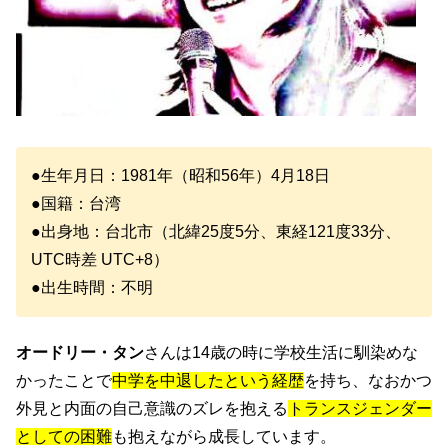
●生年月日：1981年（昭和56年）4月18日
●国籍：台湾
●出身地：台北市（北緯25度5分、東経121度33分、
UTC時差 UTC+8）
●出生時間：不明
オードリー・タン
さんは14歳の時に学校生活に馴染めな
かったことで
中学を中退したという経歴
を持ち、なおかつ
外見と内面の自己意識のズレを抱える
トランスジェンダー
としての困難
も抱えながら成長しています。