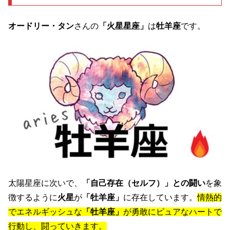
オードリー・タン
さんの
「火星星座」
は
牡羊座
です。
太陽星座に次いで、
「自己存在（セルフ）」との闘い
を象
徴するように
火星
が
「牡羊座」
に存在しています。
情熱的
でエネルギッシュな
「牡羊座」
が勇敢にピュアなハートで
行動し、闘っていきます。