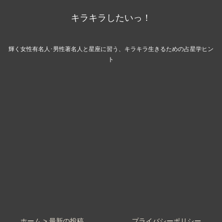
キラキラしたいっ！
輝く女性有名人･男性著名人と星座に習う、キラキラ生きるための占星学ヒン
ト
ホーム > 最新の投稿
プライバシーポリシー